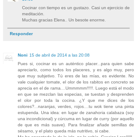
Cocinar con tiempo es un gustazo. Casi un ejercicio de
meditación.
Muchas gracias Elena.. Un besote enorme.
Responder
Noni
15 de abril de 2014 a las 20:08
Pues si, cocinar es un auténtico placer...para quien sabe
apreciarlo, como todos los placeres, y es algo muy, pero
que muy subjetivo. Tú eres de las mías, es evidente. No
vale cualquier tomate, el olor de los rabitos en concreto se
aprecia en el de rama....Ummmmm!!!!!. Luego está el modo
en que se mezclan las especias, se tuestan y desprenden
el olor por toda la cocina. ¿Y que me dices de los
colores?...naranjas, verdes, rojos....tu wok tiene una pinta
estupenda. Una idea: en lugar de zanahoria calabaza (soy
una incondicional) y cúrcuma en lugar de curry (por aquello
de que es más suave). Para finalizar añade semillas de
sésamo, y el plato queda más nutritivo, si cabe.
Me ha encantado lo de la isla, no lo sabía. Gracias Lara!!!!!.