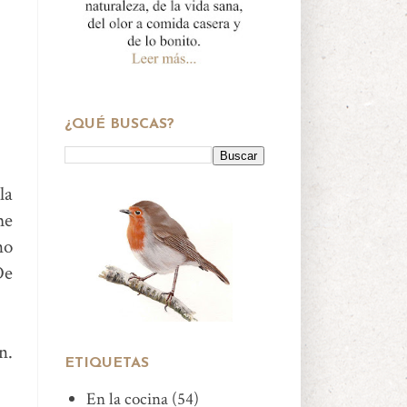
¿QUÉ BUSCAS?
la
me
no
De
n.
ETIQUETAS
En la cocina
(54)