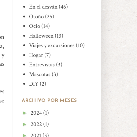
En el desván
(46)
Otoño
(25)
Ocio
(14)
Halloween
(13)
on
Viajes y excursiones
(10)
a,
 y
Hogar
(7)
as
Entrevistas
(3)
Mascotas
(3)
DIY
(2)
es
se
ARCHIVO POR MESES
2024
(1)
►
2022
(1)
►
2021
(3)
►