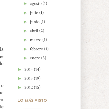
agosto
(1)
►
julio
(1)
►
junio
(1)
►
abril
(2)
►
marzo
(1)
►
la
febrero
(1)
►
ue
enero
(3)
►
do
2014
(14)
►
2013
(19)
►
 o
2012
(15)
►
ue
ra
LO MÁS VISTO
de