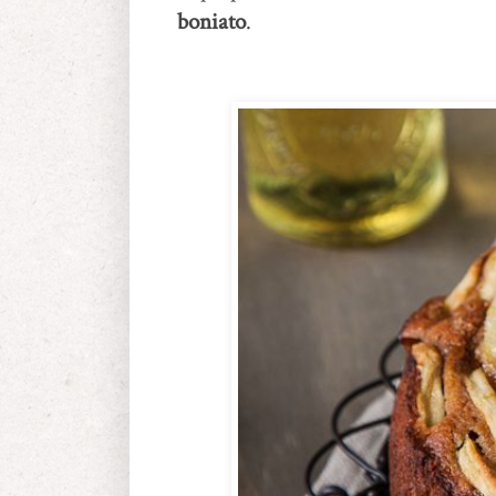
boniato
.