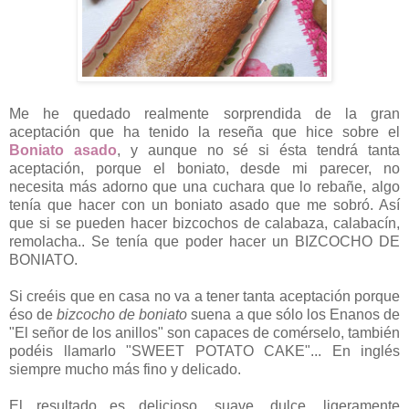
Me he quedado realmente sorprendida de la gran
aceptación que ha tenido la reseña que hice sobre el
Boniato asado
, y aunque no sé si ésta tendrá tanta
aceptación, porque el boniato, desde mi parecer, no
necesita más adorno que una cuchara que lo rebañe, algo
tenía que hacer con un boniato asado que me sobró. Así
que si se pueden hacer bizcochos de calabaza, calabacín,
remolacha.. Se tenía que poder hacer un BIZCOCHO DE
BONIATO.
Si creéis que en casa no va a tener tanta aceptación porque
éso de
bizcocho de boniato
suena a que sólo los Enanos de
"El señor de los anillos" son capaces de comérselo, también
podéis llamarlo "SWEET POTATO CAKE"... En inglés
siempre mucho más fino y delicado.
El resultado es delicioso, suave, dulce, ligeramente