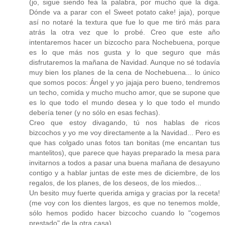
(jo, sigue siendo fea la palabra, por mucho que la diga.
Dónde va a parar con el Sweet potato cake! jaja), porque
así no notaré la textura que fue lo que me tiró más para
atrás la otra vez que lo probé. Creo que este año
intentaremos hacer un bizcocho para Nochebuena, porque
es lo que más nos gusta y lo que seguro que más
disfrutaremos la mañana de Navidad. Aunque no sé todavía
muy bien los planes de la cena de Nochebuena... lo único
que somos pocos: Ángel y yo jajaja pero bueno, tendremos
un techo, comida y mucho mucho amor, que se supone que
es lo que todo el mundo desea y lo que todo el mundo
debería tener (y no sólo en esas fechas).
Creo que estoy divagando, tú nos hablas de ricos
bizcochos y yo me voy directamente a la Navidad... Pero es
que has colgado unas fotos tan bonitas (me encantan tus
mantelitos), que parece que hayas preparado la mesa para
invitarnos a todos a pasar una buena mañana de desayuno
contigo y a hablar juntas de este mes de diciembre, de los
regalos, de los planes, de los deseos, de los miedos...
Un besito muy fuerte querida amiga y gracias por la receta!
(me voy con los dientes largos, es que no tenemos molde,
sólo hemos podido hacer bizcocho cuando lo "cogemos
prestado" de la otra casa)