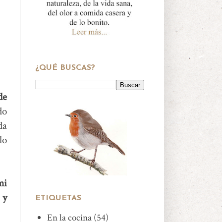
¿QUÉ BUSCAS?
de
do
da
lo
mi
 y
ETIQUETAS
En la cocina
(54)