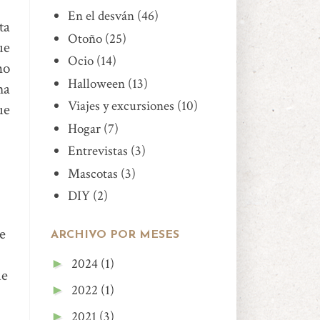
En el desván
(46)
ta
Otoño
(25)
ue
Ocio
(14)
no
Halloween
(13)
ma
Viajes y excursiones
(10)
ue
Hogar
(7)
Entrevistas
(3)
Mascotas
(3)
DIY
(2)
e
ARCHIVO POR MESES
2024
(1)
►
ue
2022
(1)
►
2021
(3)
►