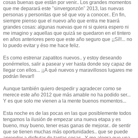
cosas buenas que están por venir.. Los grandes momentos
que me deparará este "sinvergonzón" 2013, las nuevas
personas y personitas que sé que voy a conocer.. En fin,
siempre pienso que el nuevo año que entra me traerá
grandes cosas: algunas nuevas que ni si quiera espero ni
me imagino y aquellas que quizá se quedaron en el tintero
en años anteriores pero que este año seguro que ¡¡Sí!!... no
lo puedo evitar y éso me hace feliz.
Es como estrenar zapatitos nuevos.. y estoy deseando
ponérmelos, salir a pasear y ver hasta donde soy capaz de
llegar con ellos... ¡¡A qué nuevos y maravillosos lugares me
podrán llevar!!
Aunque también quiero despedir y agradecer como se
merece este año 2012 que más amable no ha podido ser...
Y es que solo me vienen a la mente buenos momentos...
Esta noche es de las pocas en las que posiblemente todos
tengamos la ilusión de empezar una nueva etapa y es
bueno, muy bueno, tener esas ganas de mejorar.. de sentir
que se tienen muchas más oportunidades.. que se puede
aprender a disfrutar de tantas cosas.. Y me alegra que una